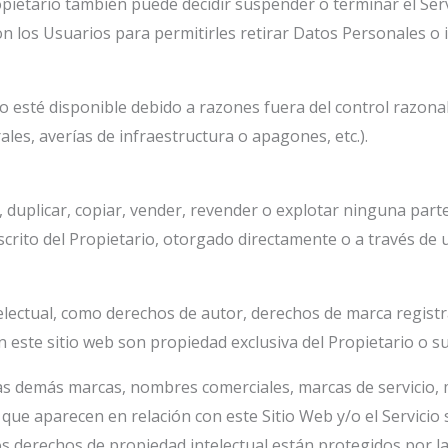
Propietario también puede decidir suspender o terminar el Serv
on los Usuarios para permitirles retirar Datos Personales o
no esté disponible debido a razones fuera del control razona
les, averías de infraestructura o apagones, etc.).
duplicar, copiar, vender, revender o explotar ninguna parte 
scrito del Propietario, otorgado directamente o a través de
electual, como derechos de autor, derechos de marca registr
este sitio web son propiedad exclusiva del Propietario o sus
las demás marcas, nombres comerciales, marcas de servicio,
que aparecen en relación con este Sitio Web y/o el Servicio 
os derechos de propiedad intelectual están protegidos por la