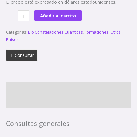
El precio está expresado en dólares estadounidenses.
cantidad
Añadir al carrito
Categorías:
Bio Constelaciones Cuánticas
,
Formaciones
,
Otros
Paises
Consultar
Políticas de la tienda
Consultas
Consultas generales